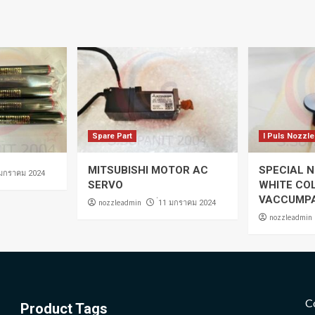
Spare Part
I Puls Nozzle
MITSUBISHI MOTOR AC
SPECIAL N
 มกราคม 2024
SERVO
WHITE CO
VACCUMP
nozzleadmin
่11 มกราคม 2024
nozzleadmin
C
Product Tags