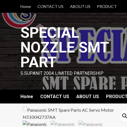
Skip
Home
CONTACT US
ABOUT US
PRODUCT
to
content
SPECIAL
NOZZLE SMT
PART
S.SUPANIT 2004 LIMITED PARTNERSHIP
Home
CONTACT US
ABOUT US
PRODUC