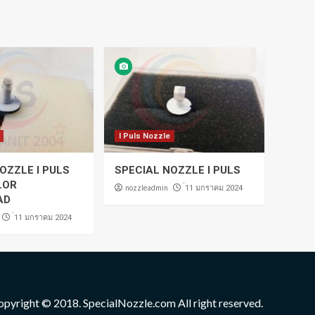
I Puls Nozzle
OZZLE I PULS
SPECIAL NOZZLE I PULS
LOR
nozzleadmin
่11 มกราคม 2024
AD
่11 มกราคม 2024
opyright © 2018. SpecialNozzle.com All right reserved.