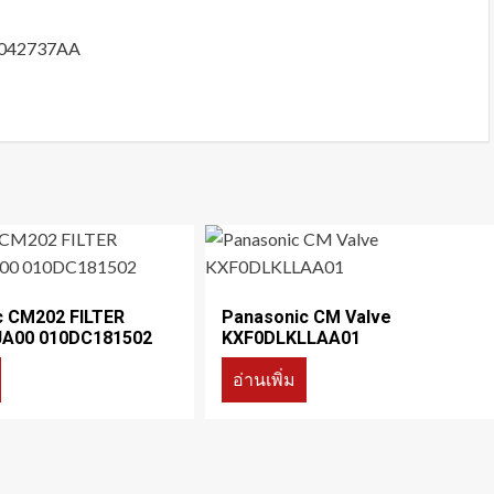
10042737AA
c CM202 FILTER
Panasonic CM Valve
A00 010DC181502
KXF0DLKLLAA01
อ่านเพิ่ม