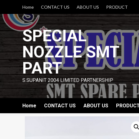
Skip
Home
CONTACT US
ABOUT US
PRODUCT
to
content
SPECIAL
NOZZLE SMT
PART
S.SUPANIT 2004 LIMITED PARTNERSHIP
Home
CONTACT US
ABOUT US
PRODUC