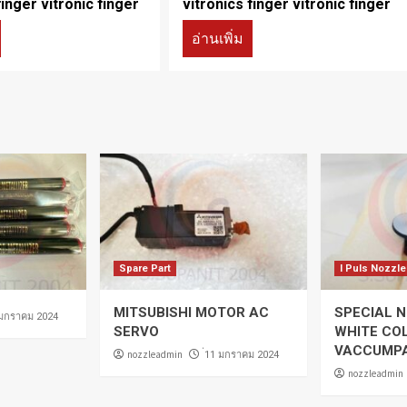
finger vitronic finger
vitronics finger vitronic finger
อ่านเพิ่ม
Spare Part
I Puls Nozzle
MITSUBISHI MOTOR AC
SPECIAL N
 มกราคม 2024
SERVO
WHITE CO
VACCUMP
nozzleadmin
่11 มกราคม 2024
nozzleadmin